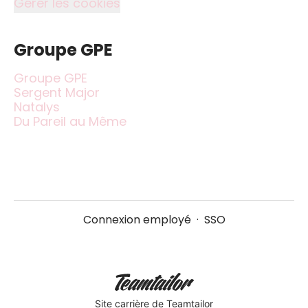
Gérer les cookies
Groupe GPE
Groupe GPE
Sergent Major
Natalys
Du Pareil au Même
Connexion employé
·
SSO
Site carrière
de Teamtailor